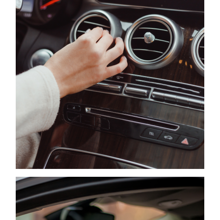
internetowej.
Marketing
Udostępniając
swoje
zainteresowania i
zachowania
podczas
odwiedzania naszej
strony, zwiększasz
szansę na
zobaczenie
spersonalizowanych
treści i ofert.