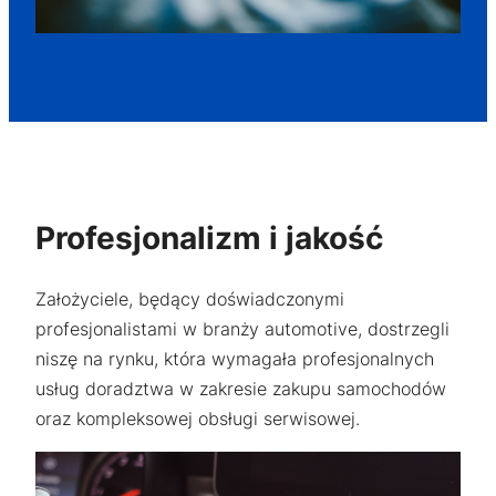
funkcjonalność
i strukturę
strony
internetowej,
na podstawie
tego, jak
strona jest
używana.
Profesjonalizm i jakość
Doświadczenie
Aby nasza
strona
Założyciele, będący doświadczonymi
internetowa
profesjonalistami w branży automotive, dostrzegli
działała jak
najlepiej podczas
niszę na rynku, która wymagała profesjonalnych
twojego przejścia
usług doradztwa w zakresie zakupu samochodów
na nią. Jeśli
oraz kompleksowej obsługi serwisowej.
odrzucisz te pliki
cookie, niektóre
funkcje znikną ze
strony