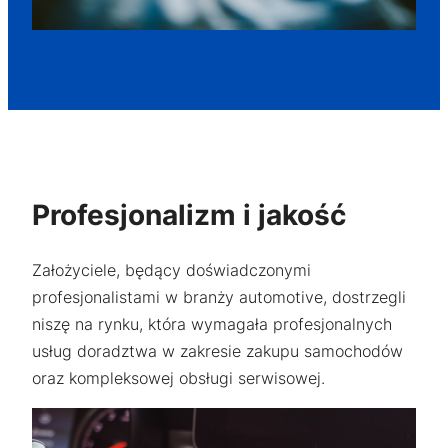
funkcjonalność
i strukturę
strony
internetowej,
na podstawie
tego, jak
strona jest
używana.
Profesjonalizm i jakość
Doświadczenie
Aby nasza
strona
Założyciele, będący doświadczonymi
internetowa
profesjonalistami w branży automotive, dostrzegli
działała jak
najlepiej podczas
niszę na rynku, która wymagała profesjonalnych
twojego przejścia
usług doradztwa w zakresie zakupu samochodów
na nią. Jeśli
oraz kompleksowej obsługi serwisowej.
odrzucisz te pliki
cookie, niektóre
funkcje znikną ze
strony