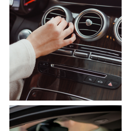
internetowej.
Marketing
Udostępniając
swoje
zainteresowania i
zachowania
podczas
odwiedzania naszej
strony, zwiększasz
szansę na
zobaczenie
spersonalizowanych
treści i ofert.