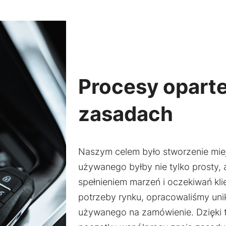
przejścia na nią.
Jeśli odrzucisz
te pliki cookie,
niektóre funkcje
znikną ze strony
internetowej.
Procesy oparte
Marketing
zasadach
Udostępniając
swoje
zainteresowania i
zachowania
podczas
Naszym celem było stworzenie miej
odwiedzania naszej
używanego byłby nie tylko prosty, 
strony, zwiększasz
szansę na
spełnieniem marzeń i oczekiwań kl
zobaczenie
potrzeby rynku, opracowaliśmy uni
spersonalizowanych
używanego na zamówienie. Dzięki 
treści i ofert.