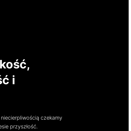
kość,
ć i
z niecierpliwością czekamy
esie przyszłość.