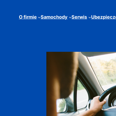
O firmie
Samochody
Serwis
Ubezpiecz