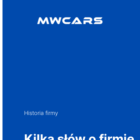
Przejdź
do
treści
Historia firmy
Kilka słów o firmie