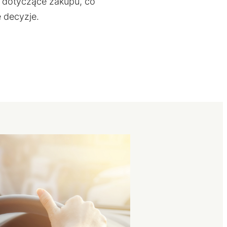
 dotyczące zakupu, co
 decyzje.