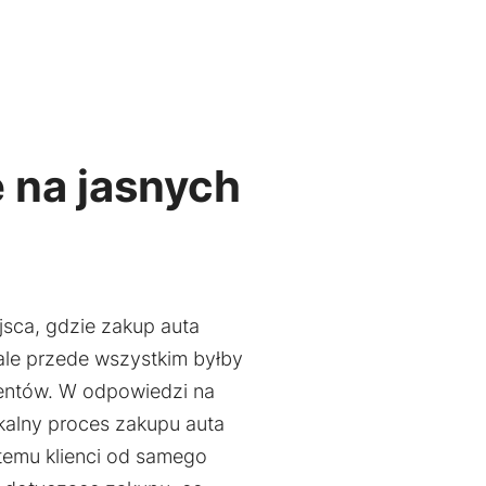
 na jasnych
sca, gdzie zakup auta
ale przede wszystkim byłby
ientów. W odpowiedzi na
kalny proces zakupu auta
temu klienci od samego