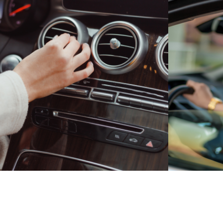
Statystyka
Abyśmy mogli
poprawić
funkcjonalność
i strukturę
strony
internetowej,
na podstawie
tego, jak
strona jest
używana.
Doświadczenie
Aby nasza
strona
internetowa
działała jak
najlepiej
podczas
twojego