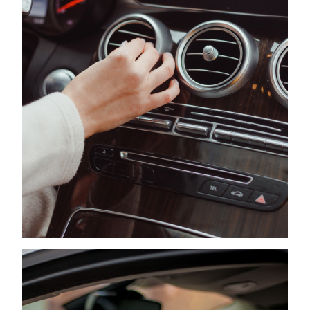
internetowej.
Marketing
Udostępniając
swoje
zainteresowania i
zachowania
podczas
odwiedzania naszej
strony, zwiększasz
szansę na
zobaczenie
spersonalizowanych
treści i ofert.