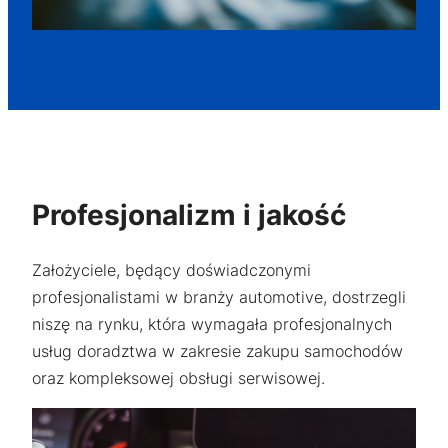
funkcjonalność
i strukturę
strony
internetowej,
na podstawie
tego, jak
strona jest
używana.
Profesjonalizm i jakość
Doświadczenie
Aby nasza
strona
Założyciele, będący doświadczonymi
internetowa
profesjonalistami w branży automotive, dostrzegli
działała jak
najlepiej podczas
niszę na rynku, która wymagała profesjonalnych
twojego przejścia
usług doradztwa w zakresie zakupu samochodów
na nią. Jeśli
oraz kompleksowej obsługi serwisowej.
odrzucisz te pliki
cookie, niektóre
funkcje znikną ze
strony